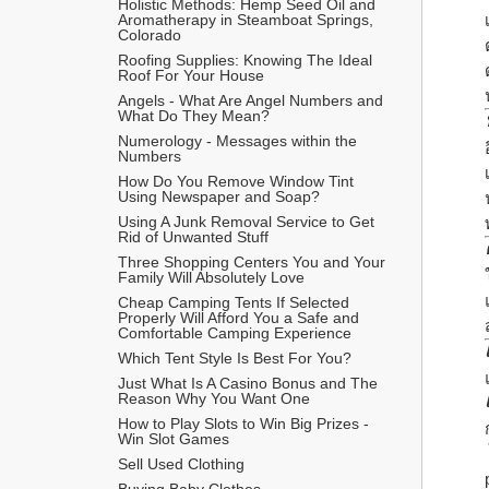
Holistic Methods: Hemp Seed Oil and 
Aromatherapy in Steamboat Springs, 
Colorado
Roofing Supplies: Knowing The Ideal 
Roof For Your House
Angels - What Are Angel Numbers and 
What Do They Mean?
Numerology - Messages within the 
Numbers
How Do You Remove Window Tint 
Using Newspaper and Soap?
Using A Junk Removal Service to Get 
Rid of Unwanted Stuff
Three Shopping Centers You and Your 
Family Will Absolutely Love
Cheap Camping Tents If Selected 
Properly Will Afford You a Safe and 
Comfortable Camping Experience
Which Tent Style Is Best For You?
Just What Is A Casino Bonus and The 
Reason Why You Want One
How to Play Slots to Win Big Prizes - 
Win Slot Games
Sell Used Clothing
Buying Baby Clothes 