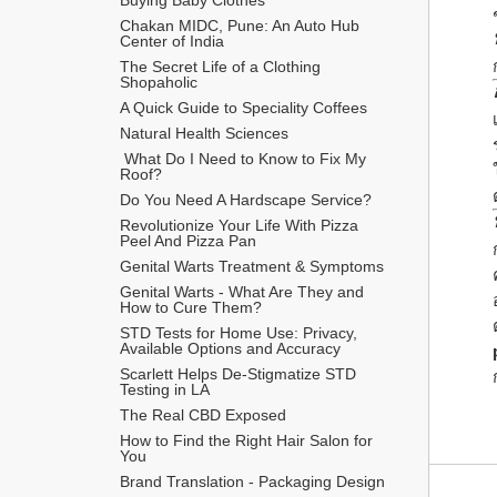
Chakan MIDC, Pune: An Auto Hub 
Center of India
The Secret Life of a Clothing 
Shopaholic
A Quick Guide to Speciality Coffees
Natural Health Sciences
 What Do I Need to Know to Fix My 
Roof?
Do You Need A Hardscape Service?
Revolutionize Your Life With Pizza 
Peel And Pizza Pan
Genital Warts Treatment & Symptoms
Genital Warts - What Are They and 
How to Cure Them?
STD Tests for Home Use: Privacy, 
Available Options and Accuracy
Scarlett Helps De-Stigmatize STD 
Testing in LA
The Real CBD Exposed
How to Find the Right Hair Salon for 
You
Brand Translation - Packaging Design