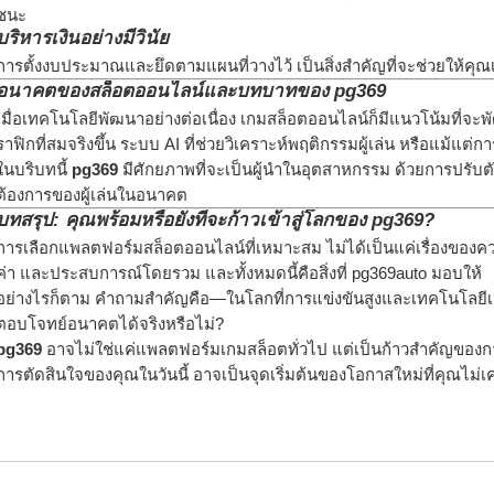
ชนะ
บริหารเงินอย่างมีวินัย
การตั้งงบประมาณและยึดตามแผนที่วางไว้ เป็นสิ่งสำคัญที่จะช่วยให้คุณ
อนาคตของสล็อตออนไลน์และบทบาทของ pg369
เมื่อเทคโนโลยีพัฒนาอย่างต่อเนื่อง เกมสล็อตออนไลน์ก็มีแนวโน้มที่จะพั
ราฟิกที่สมจริงขึ้น ระบบ AI ที่ช่วยวิเคราะห์พฤติกรรมผู้เล่น หรือแม้แต
ในบริบทนี้ 
pg369
 มีศักยภาพที่จะเป็นผู้นำในอุตสาหกรรม ด้วยการปรับ
ต้องการของผู้เล่นในอนาคต
บทสรุป: คุณพร้อมหรือยังที่จะก้าวเข้าสู่โลกของ pg369?
การเลือกแพลตฟอร์มสล็อตออนไลน์ที่เหมาะสม ไม่ได้เป็นแค่เรื่องของคว
ค่า และประสบการณ์โดยรวม และทั้งหมดนี้คือสิ่งที่ pg369auto มอบให้
อย่างไรก็ตาม คำถามสำคัญคือ—ในโลกที่การแข่งขันสูงและเทคโนโลยีเป
ตอบโจทย์อนาคตได้จริงหรือไม่?
pg369
 อาจไม่ใช่แค่แพลตฟอร์มเกมสล็อตทั่วไป แต่เป็นก้าวสำคัญขอ
การตัดสินใจของคุณในวันนี้ อาจเป็นจุดเริ่มต้นของโอกาสใหม่ที่คุณไม