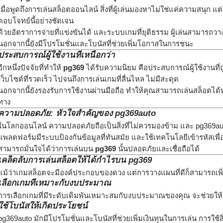
เมื่อพูดถึงการเล่นสล็อตออนไลน์ สิ่งที่ผู้เล่นมองหาไม่ใช่แค่ความสนุก 
ตอบโจทย์นี้อย่างชัดเจน
ด้วยอัตราการจ่ายที่แข่งขันได้ และระบบเกมที่ยุติธรรม ผู้เล่นสามารถว
นอกจากนี้ยังมีโปรโมชั่นและโบนัสที่ช่วยเพิ่มโอกาสในการชนะ
ประสบการณ์ผู้ใช้งานที่เหนือกว่า
อีกหนึ่งปัจจัยที่ทำให้ 
pg369
 ได้รับความนิยม คือประสบการณ์ผู้ใช้งานที่
เว็บไซต์ที่รวดเร็ว ไปจนถึงการเล่นเกมที่ลื่นไหล ไม่มีสะดุด
นอกจากนี้ยังรองรับการใช้งานผ่านมือถือ ทำให้คุณสามารถเล่นสล็อตได้ทุกท
ทาง
ความปลอดภัย: หัวใจสำคัญของ pg369auto
ในโลกออนไลน์ ความปลอดภัยถือเป็นสิ่งที่ไม่ควรมองข้าม และ pg369auto 
แพลตฟอร์มมีระบบป้องกันข้อมูลที่ทันสมัย และใช้เทคโนโลยีเข้ารหัสเพื่อ
สามารถมั่นใจได้ว่าการเล่นบน 
pg369
 นั้นปลอดภัยและเชื่อถือได้
เคล็ดลับการเล่นสล็อตให้ได้กำไรบน pg369
แม้ว่าเกมสล็อตจะมีองค์ประกอบของดวง แต่การวางแผนที่ดีก็สามารถเ
เลือกเกมที่เหมาะกับงบประมาณ
การเลือกเกมที่มีระดับเดิมพันเหมาะสมกับงบประมาณของคุณ จะช่วยให
ใช้โบนัสให้เกิดประโยชน์
pg369auto มักมีโปรโมชั่นและโบนัสที่ช่วยเพิ่มเงินทุนในการเล่น การใช้