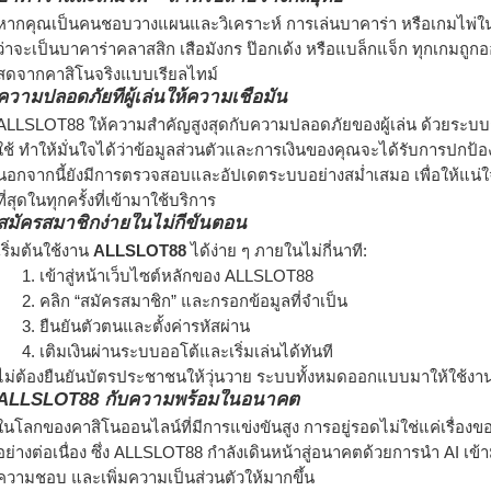
หากคุณเป็นคนชอบวางแผนและวิเคราะห์ การเล่นบาคาร่า หรือเกมไพ่ในร
ว่าจะเป็นบาคาร่าคลาสสิก เสือมังกร ป๊อกเด้ง หรือแบล็กแจ็ก ทุกเกมถ
สดจากคาสิโนจริงแบบเรียลไทม์
ความปลอดภัยที่ผู้เล่นให้ความเชื่อมั่น
ALLSLOT88 ให้ความสำคัญสูงสุดกับความปลอดภัยของผู้เล่น ด้วยระบบกา
ใช้ ทำให้มั่นใจได้ว่าข้อมูลส่วนตัวและการเงินของคุณจะได้รับการปกป้
นอกจากนี้ยังมีการตรวจสอบและอัปเดตระบบอย่างสม่ำเสมอ เพื่อให้แน่ใจว่
ที่สุดในทุกครั้งที่เข้ามาใช้บริการ
สมัครสมาชิกง่ายในไม่กี่ขั้นตอน
เริ่มต้นใช้งาน 
ALLSLOT88
 ได้ง่าย ๆ ภายในไม่กี่นาที:
เข้าสู่หน้าเว็บไซต์หลักของ ALLSLOT88
คลิก “สมัครสมาชิก” และกรอกข้อมูลที่จำเป็น
ยืนยันตัวตนและตั้งค่ารหัสผ่าน
เติมเงินผ่านระบบออโต้และเริ่มเล่นได้ทันที
ไม่ต้องยืนยันบัตรประชาชนให้วุ่นวาย ระบบทั้งหมดออกแบบมาให้ใช้งานไ
ALLSLOT88 กับความพร้อมในอนาคต
ในโลกของคาสิโนออนไลน์ที่มีการแข่งขันสูง การอยู่รอดไม่ใช่แค่เรื่องข
อย่างต่อเนื่อง ซึ่ง ALLSLOT88 กำลังเดินหน้าสู่อนาคตด้วยการนำ AI เ
ความชอบ และเพิ่มความเป็นส่วนตัวให้มากขึ้น