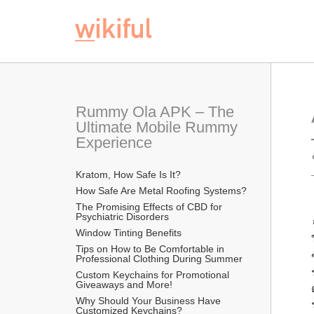
Rummy Ola APK – The 
Ultimate Mobile Rummy 
Experience
Kratom, How Safe Is It?
How Safe Are Metal Roofing Systems?
The Promising Effects of CBD for 
Psychiatric Disorders
Window Tinting Benefits
Tips on How to Be Comfortable in 
Professional Clothing During Summer
Custom Keychains for Promotional 
Giveaways and More!
Why Should Your Business Have 
Customized Keychains?