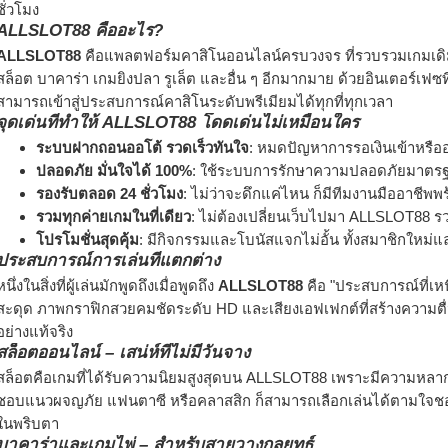
ชั่วโมง
ALLSLOT88 คืออะไร?
ALLSLOT88
 คือแพลตฟอร์มคาสิโนออนไลน์ครบวงจร ที่รวบรวมเกมเดิมพั
สล็อต บาคาร่า เกมยิงปลา รูเล็ต และอื่น ๆ อีกมากมาย ด้วยอินเตอร์เฟซที่
สามารถเข้าสู่ประสบการณ์คาสิโนระดับพรีเมียมได้ทุกที่ทุกเวลา
จุดเด่นที่ทำให้ ALLSLOT88 โดดเด่นไม่เหมือนใคร
ระบบฝากถอนออโต้ รวดเร็วทันใจ
: หมดปัญหาการรอเงินเข้าหรือออก
ปลอดภัย มั่นใจได้ 100%
: ใช้ระบบการรักษาความปลอดภัยมาตรฐ
รองรับตลอด 24 ชั่วโมง
: ไม่ว่าจะดึกแค่ไหน ก็มีทีมงานมืออาชีพพร
รวมทุกค่ายเกมในที่เดียว
: ไม่ต้องเปลี่ยนเว็บไปมา ALLSLOT88 ร
โปรโมชั่นสุดคุ้ม
: มีกิจกรรมและโบนัสแจกไม่อั้น ทั้งสมาชิกใหม่แ
ประสบการณ์การเล่นที่แตกต่าง
หนึ่งในสิ่งที่ผู้เล่นมักพูดถึงเมื่อพูดถึง 
ALLSLOT88
 คือ "ประสบการณ์ที่เห
สะดุด ภาพกราฟิกสวยคมชัดระดับ HD และเสียงเอฟเฟกต์ที่สร้างความตื่นเต
อย่างแท้จริง
สล็อตออนไลน์ – เสน่ห์ที่ไม่มีวันจาง
สล็อตคือเกมที่ได้รับความนิยมสูงสุดบน ALLSLOT88 เพราะมีความหลาก
ชอบแนวผจญภัย แฟนตาซี หรือคลาสสิก ก็สามารถเลือกเล่นได้ตามใจชอบ 
ในพริบตา
บาคาร่าและเกมไพ่ – สำหรับสายวางกลยุทธ์