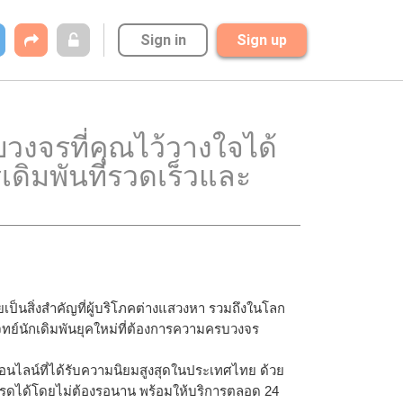
Sign in
Sign up
จรที่คุณไว้วางใจได้ 
ดิมพันที่รวดเร็วและ
ป็นสิ่งสำคัญที่ผู้บริโภคต่างแสวงหา รวมถึงในโลก
โจทย์นักเดิมพันยุคใหม่ที่ต้องการความครบวงจร 
ออนไลน์ที่ได้รับความนิยมสูงสุดในประเทศไทย ด้วย
โปรดได้โดยไม่ต้องรอนาน พร้อมให้บริการตลอด 24 