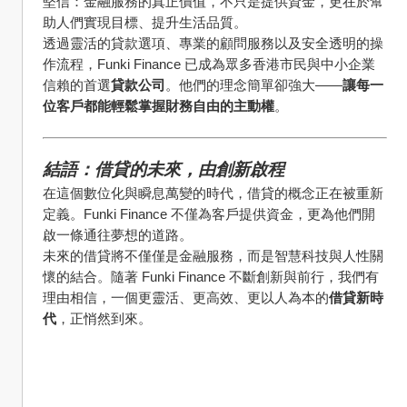
堅信：金融服務的真正價值，不只是提供資金，更在於幫
助人們實現目標、提升生活品質。
透過靈活的貸款選項、專業的顧問服務以及安全透明的操
作流程，Funki Finance 已成為眾多香港市民與中小企業
信賴的首選
貸款公司
。他們的理念簡單卻強大——
讓每一
位客戶都能輕鬆掌握財務自由的主動權
。
結語：借貸的未來，由創新啟程
在這個數位化與瞬息萬變的時代，借貸的概念正在被重新
定義。Funki Finance 不僅為客戶提供資金，更為他們開
啟一條通往夢想的道路。
未來的借貸將不僅僅是金融服務，而是智慧科技與人性關
懷的結合。隨著 Funki Finance 不斷創新與前行，我們有
理由相信，一個更靈活、更高效、更以人為本的
借貸新時
代
，正悄然到來。