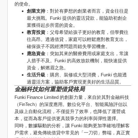
的使命。
創業支持
：對於有夢想的創業者而言，資金往往是
最大挑戰。Funki 提供的靈活貸款，能協助初創企
業獲得起步所需的資金。
教育投資
：父母希望給孩子更好的教育，但學費往
往高昂。透過借貸，家庭可以輕鬆應對教育支出，
確保孩子不因經濟問題而錯失學習機會。
應急資金
：突如其來的醫療費用或家庭支出，常讓
人措手不及。Funki 的高效放款機制，能快速提供
資金，解燃眉之急。
生活升級
：購房、裝修或大型消費，Funki 也能透
過靈活方案，協助客戶實現更美好的生活品質。
金融科技如何重塑借貸格局
Funki Finance Limited 的創新力量，來自於其對金融科技
（FinTech）的深度應用。數位化平台、智能風險評估以
及線上自動化流程，不僅提升了效率，也降低了運營成
本，從而為客戶提供更具競爭力的利率與彈性選擇。
同時，數據驅動的分析，讓 Funki 能夠更加準確地理解客
戶需求，避免傳統借貸中常見的「一刀切」弊端，真正實