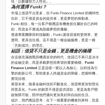
現「以數據助力人性化」。
為何選擇 Funki？
市場上借貸平台眾多，但 Funki Finance Limited 的獨特性
在於，它不僅是資金的提供者，更是夢想的推動者。
Funki 相信，每一位客戶都應該有機會抓住屬於自己的時
刻，而資金不應成為阻礙夢想的藩籬。
透過專業團隊與科技驅動，Funki 讓借貸過程更簡單、更
透明、更具信任感。這不僅是一種金融服務，更是一種
「共創成功」的理念。
結語：借貸不只是金錢，更是機會的橋樑
在這個充滿挑戰與機遇並存的時代，借貸已不再只是冰冷
的金融交易，而是承載夢想與希望的重要橋樑。
Funki 
Finance Limited
 正是這樣一家以人為核心、以科技為引
擎的創新公司，幫助更多人跨越資金的障礙，把握時機，
實現目標。
展望未來，隨著金融科技的不斷進化，借貸將更加智慧化
與普及化。Funki 的願景不僅是提供貸款，更是為客戶開
啟無限可能，陪伴他們邁向更加美好與自由的生活。
或許，我們應該思考：在下一個重要的機會到來時，您是