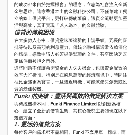
的成功都來自於把握機會」的理念，立志為社會注入全新
金融思維。這家香港本土的金融科技公司，不僅創建了獨
立的線上借貸平台，更打破傳統藩籬，讓資金流動更加靈
活與高效，真正實現「以人為本」的金融體驗。
借貸的傳統困境
在大多數人心中，借貸意味著複雜的申請手續、冗長的審
批等待以及高額的利息壓力。傳統金融機構通常依賴僵化
的標準，導致申請人必須提供繁瑣的文件，甚至因缺乏既
定條件而被拒之門外。
這些問題不僅讓急需資金的人失去機會，也讓資金配置的
效率大打折扣。特別是在瞬息萬變的經濟環境中，時間往
往比金錢更為寶貴，一旦錯過時機，可能就錯失創業或投
資的最佳契機。
Funki 的突破：靈活與高效的借貸解決方案
與傳統機構不同，
Funki Finance Limited
 以創新為核
心，建立了全新的借貸生態。其核心優勢主要體現在以下
幾個方面：
1. 靈活的借貸方案
每位客戶的需求都不盡相同。Funki 不套用單一標準，而