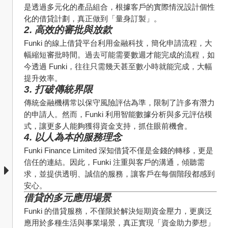
是透過多元化的產品組合，根據客戶的實際情況設計個性
化的借貸計劃，真正做到「量身訂製」。
2. 高效的審批與放款
Funki 的線上借貸平台利用金融科技，簡化申請流程，大
幅縮短審批時間。過去可能需要數週才能完成的流程，如
今透過 Funki，往往只需幾天甚至數小時就能完成，大幅
提升效率。
3. 打破傳統界限
傳統金融機構常以保守風險評估為準，限制了許多有潛力
的申請人。然而，Funki 利用智能數據分析與多元評估模
式，讓更多人能夠獲得資金支持，抓住眼前機會。
4. 以人為本的服務理念
Funki Finance Limited 深知借貸不僅是金錢的轉移，更是
信任的連結。因此，Funki 注重與客戶的溝通，傾聽需
求，並提供透明、誠信的服務，讓客戶在每個階段都感到
安心。
借貸的多元應用場景
Funki 的借貸服務，不僅限於解決短期資金壓力，更廣泛
應用於多種生活與事業場景，真正實現「資金助力夢想」