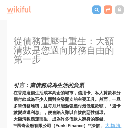
從債務重壓中重生：大額
清數是您邁向財務自由的
第一步
引言：當債務成為生活的負累
在香港這個生活成本高企的城市，信用卡、私人貸款和分
期付款成為不少人面對突發開支的主要工具。然而，一旦
多筆債務堆積，且每月只能勉強應付最低還款額，「還卡
數變成還利息」，便會陷入難以自拔的惡性循環。
大額清數應運而生，成為許多借款人翻身的關鍵。
**風奇金融有限公司（Funki Finance）**深信， 
大 額 清 