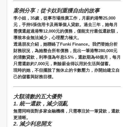
案例分享：從卡奴到重獲自由的故事
李小姐，35歲，從事市場推廣工作，月薪約港幣25,000
元，手持5張信用卡及兩筆個人貸款。過去三年，她每月
需償還超過港幣12,000元的債務，僅能支付最低還款額，
導致本金無法減少，心理壓力極大。
透過朋友介紹，她聯絡了Funki Finance。我們替她分析
財務狀況，為她整合所有債務，批出一筆港幣280,000元
的清數貸款，利率僅為年息5.5%，還款期為48個月，每月
只需還款約7,000元，剩餘薪金得以用於生活與儲蓄。
現時的她，不但擺脫了無休止的卡數壓力，亦開始建立自
己的儲蓄與財務目標。
大額清數的五大優勢
1. 統一還款，減少混亂
無需同時面對多家金融機構，只需專注於一筆貸款，還款
更清晰。
2. 減少利息開支