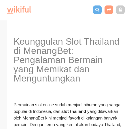
Keunggulan Slot Thailand 
di MenangBet: 
Pengalaman Bermain 
yang Memikat dan 
Menguntungkan
Permainan slot online sudah menjadi hiburan yang sangat 
populer di Indonesia, dan 
slot thailand
 yang ditawarkan 
oleh MenangBet kini menjadi favorit di kalangan banyak 
pemain. Dengan tema yang kental akan budaya Thailand, 