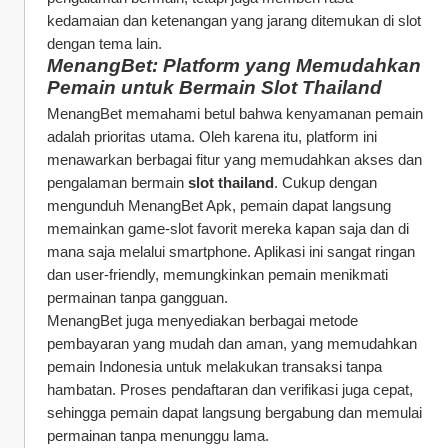
kedamaian dan ketenangan yang jarang ditemukan di slot 
dengan tema lain.
MenangBet: Platform yang Memudahkan 
Pemain untuk Bermain Slot Thailand
MenangBet memahami betul bahwa kenyamanan pemain 
adalah prioritas utama. Oleh karena itu, platform ini 
menawarkan berbagai fitur yang memudahkan akses dan 
pengalaman bermain 
slot thailand
. Cukup dengan 
mengunduh MenangBet Apk, pemain dapat langsung 
memainkan game-slot favorit mereka kapan saja dan di 
mana saja melalui smartphone. Aplikasi ini sangat ringan 
dan user-friendly, memungkinkan pemain menikmati 
permainan tanpa gangguan.
MenangBet juga menyediakan berbagai metode 
pembayaran yang mudah dan aman, yang memudahkan 
pemain Indonesia untuk melakukan transaksi tanpa 
hambatan. Proses pendaftaran dan verifikasi juga cepat, 
sehingga pemain dapat langsung bergabung dan memulai 
permainan tanpa menunggu lama.