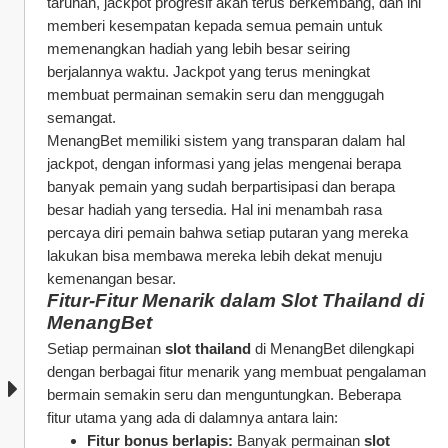
taruhan, jackpot progresif akan terus berkembang, dan ini 
memberi kesempatan kepada semua pemain untuk 
memenangkan hadiah yang lebih besar seiring 
berjalannya waktu. Jackpot yang terus meningkat 
membuat permainan semakin seru dan menggugah 
semangat.
MenangBet memiliki sistem yang transparan dalam hal 
jackpot, dengan informasi yang jelas mengenai berapa 
banyak pemain yang sudah berpartisipasi dan berapa 
besar hadiah yang tersedia. Hal ini menambah rasa 
percaya diri pemain bahwa setiap putaran yang mereka 
lakukan bisa membawa mereka lebih dekat menuju 
kemenangan besar.
Fitur-Fitur Menarik dalam Slot Thailand di 
MenangBet
Setiap permainan 
slot thailand
 di MenangBet dilengkapi 
dengan berbagai fitur menarik yang membuat pengalaman 
bermain semakin seru dan menguntungkan. Beberapa 
fitur utama yang ada di dalamnya antara lain:
Fitur bonus berlapis:
 Banyak permainan 
slot 