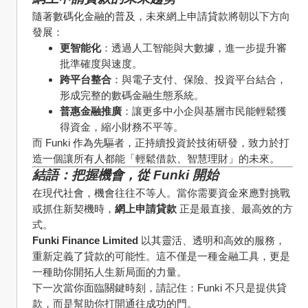
隨著數碼化金融的普及，未來網上申請貸款將朝以下方向
發展：
更智能化
：透過人工智能與大數據，進一步提升審
批準確度與速度。
跨平台整合
：與電子支付、保險、投資平台結合，
形成完整的數碼金融生態系統。
普惠金融推廣
：讓更多中小企與基層市民能輕鬆獲
得資金，縮小財務不平等。
而 Funki 作為先驅者，正持續投資於技術研發，致力於打
造一個讓所有人都能「輕鬆借款、智慧理財」的未來。
結語：把握機會，從 Funki 開始
在現代社會，機會往往不等人。當你需要資金來應對挑戰
或抓住新契機時，
網上申請貸款
 正是最直接、最高效的方
式。
Funki Finance Limited
 以其靈活、透明和高效的服務，
重新定義了貸款的可能性。這不僅是一種金融工具，更是
一種助你開拓人生新局面的力量。
下一次當你面臨關鍵時刻，請記住：Funki 不只是提供貸
款，而是幫助你打開通往成功的門。