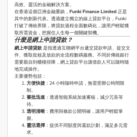
高效、靈活的金融解決方案。
在香港這個亞洲金融重鎮，
Funki Finance Limited
 正是
其中的創新代表。透過建立獨立的線上貸款平台，Funki 
打破了傳統界限，將貸款過程全面數碼化，讓用戶輕鬆獲
取所需資金，把握住人生每一個關鍵契機。
什麼是網上申請貸款？
網上申請貸款
 是指透過互聯網平台遞交貸款申請、提交文
件、獲取批核及放款的全流程數碼服務。不同於傳統銀行
需要親自到櫃檯排隊，網上貸款平台讓借款人可以隨時隨
地完成操作。
主要優勢包括：
方便快捷
：24 小時隨時申請，無需受辦公時間限
制。
審批迅速
：透過智能系統加速審核，減少冗長等
待。
透明清晰
：費用與條款公開明確，讓用戶輕鬆掌
握。
靈活選擇
：提供不同額度與還款計劃，滿足多元需
求。