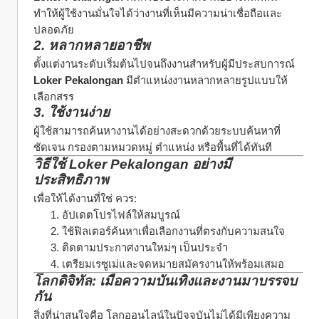
ทำให้ผู้ใช้งานมั่นใจได้ว่างานที่เห็นมีความน่าเชื่อถือและ
ปลอดภัย
2. หลากหลายอาชีพ
ตั้งแต่งานระดับเริ่มต้นไปจนถึงงานสำหรับผู้มีประสบการณ์ 
Loker Pekalongan
 มีตำแหน่งงานหลากหลายรูปแบบให้
เลือกสรร
3. ใช้งานง่าย
ผู้ใช้สามารถค้นหางานได้อย่างสะดวกด้วยระบบค้นหาที่
ชัดเจน กรองตามหมวดหมู่ ตำแหน่ง หรือพื้นที่ได้ทันที
วิธีใช้ Loker Pekalongan อย่างมี
ประสิทธิภาพ
เพื่อให้ได้งานที่ใช่ ควร:
อัปเดตโปรไฟล์ให้สมบูรณ์
ใช้ฟิลเตอร์ค้นหาเพื่อเลือกงานที่ตรงกับความสนใจ
ติดตามประกาศงานใหม่ๆ เป็นประจำ
เตรียมเรซูเม่และจดหมายสมัครงานให้พร้อมเสมอ
โลกดิจิทัล: เมื่อความบันเทิงและงานมาบรรจบ
กัน
สิ่งที่น่าสนใจคือ โลกออนไลน์ในปัจจุบันไม่ได้มีเพียงความ