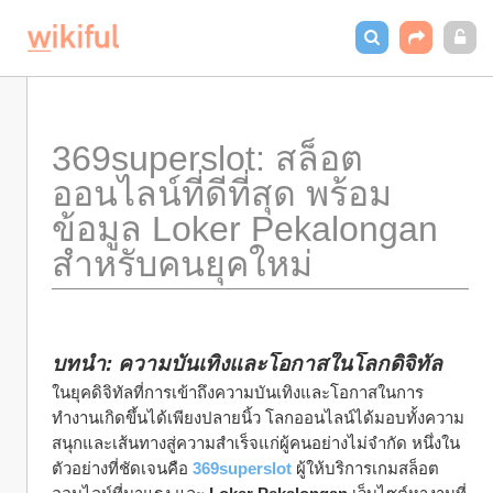
369superslot: สล็อต
ออนไลน์ที่ดีที่สุด พร้อม
ข้อมูล Loker Pekalongan 
สำหรับคนยุคใหม่
บทนำ: ความบันเทิงและโอกาสในโลกดิจิทัล
ในยุคดิจิทัลที่การเข้าถึงความบันเทิงและโอกาสในการ
ทำงานเกิดขึ้นได้เพียงปลายนิ้ว โลกออนไลน์ได้มอบทั้งความ
สนุกและเส้นทางสู่ความสำเร็จแก่ผู้คนอย่างไม่จำกัด หนึ่งใน
ตัวอย่างที่ชัดเจนคือ 
369superslot
 ผู้ให้บริการเกมสล็อต