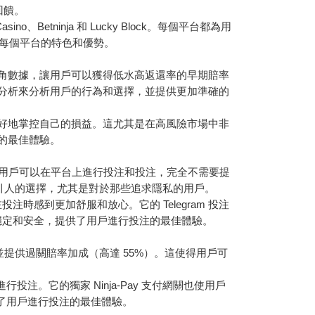
回饋。
、Betninja 和 Lucky Block。每個平台都為用
每個平台的特色和優勢。
手視角數據，讓用戶可以獲得低水高返還率的早期賠率
數據分析來分析用戶的行為和選擇，並提供更加準確的
以更好地掌控自己的損益。這尤其是在高風險市場中非
注的最佳體驗。
這意味著用戶可以在平台上進行投注和投注，完全不需要提
一個極其吸引人的選擇，尤其是對於那些追求隱私的用戶。
投注時感到更加舒服和放心。它的 Telegram 投注
非常穩定和安全，提供了用戶進行投注的最佳體驗。
支付網關並提供過關賠率加成（高達 55%）。這使得用戶可
行投注。它的獨家 Ninja-Pay 支付網關也使用戶
提供了用戶進行投注的最佳體驗。