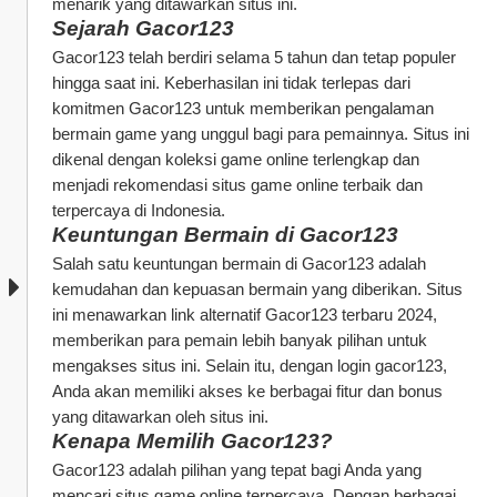
menarik yang ditawarkan situs ini.
Sejarah Gacor123
Gacor123 telah berdiri selama 5 tahun dan tetap populer 
hingga saat ini. Keberhasilan ini tidak terlepas dari 
komitmen Gacor123 untuk memberikan pengalaman 
bermain game yang unggul bagi para pemainnya. Situs ini 
dikenal dengan koleksi game online terlengkap dan 
menjadi rekomendasi situs game online terbaik dan 
terpercaya di Indonesia.
Keuntungan Bermain di Gacor123
Salah satu keuntungan bermain di Gacor123 adalah 
kemudahan dan kepuasan bermain yang diberikan. Situs 
ini menawarkan link alternatif Gacor123 terbaru 2024, 
memberikan para pemain lebih banyak pilihan untuk 
mengakses situs ini. Selain itu, dengan login gacor123, 
Anda akan memiliki akses ke berbagai fitur dan bonus 
yang ditawarkan oleh situs ini.
Kenapa Memilih Gacor123?
Gacor123 adalah pilihan yang tepat bagi Anda yang 
mencari situs game online terpercaya. Dengan berbagai 