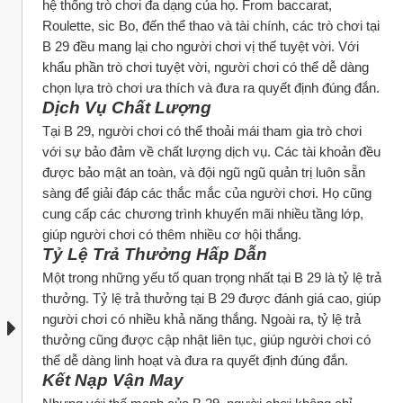
hệ thống trò chơi đa dạng của họ. From baccarat, 
Roulette, sic Bo, đến thể thao và tài chính, các trò chơi tại 
B 29 đều mang lại cho người chơi vị thế tuyệt vời. Với 
khẩu phần trò chơi tuyệt vời, người chơi có thể dễ dàng 
chọn lựa trò chơi ưa thích và đưa ra quyết định đúng đắn.
Dịch Vụ Chất Lượng
Tại B 29, người chơi có thể thoải mái tham gia trò chơi 
với sự bảo đảm về chất lượng dịch vụ. Các tài khoản đều 
được bảo mật an toàn, và đội ngũ ngũ quản trị luôn sẵn 
sàng để giải đáp các thắc mắc của người chơi. Họ cũng 
cung cấp các chương trình khuyến mãi nhiều tầng lớp, 
giúp người chơi có thêm nhiều cơ hội thắng.
Tỷ Lệ Trả Thưởng Hấp Dẫn
Một trong những yếu tố quan trọng nhất tại B 29 là tỷ lệ trả 
thưởng. Tỷ lệ trả thưởng tại B 29 được đánh giá cao, giúp 
người chơi có nhiều khả năng thắng. Ngoài ra, tỷ lệ trả 
thưởng cũng được cập nhật liên tục, giúp người chơi có 
thể dễ dàng linh hoạt và đưa ra quyết định đúng đắn.
Kết Nạp Vận May