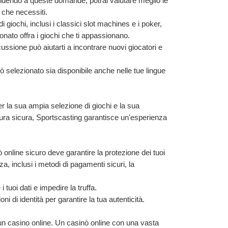
pondendo a queste domande, potrai valutare meglio le 
o che necessiti.
giochi, inclusi i classici slot machines e i poker, 
onato offra i giochi che ti appassionano.
ussione può aiutarti a incontrare nuovi giocatori e 
inò selezionato sia disponibile anche nelle tue lingue 
er la sua ampia selezione di giochi e la sua 
tura sicura, Sportscasting garantisce un'esperienza 
online sicuro deve garantire la protezione dei tuoi 
a, inclusi i metodi di pagamenti sicuri, la 
 tuoi dati e impedire la truffa.
i di identità per garantire la tua autenticità.
a un casino online. Un casinò online con una vasta 