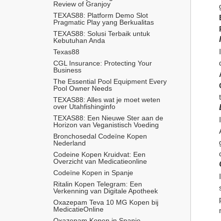
Review of Granjoy
TEXAS88: Platform Demo Slot 
Pragmatic Play yang Berkualitas
TEXAS88: Solusi Terbaik untuk 
Kebutuhan Anda
Texas88
CGL Insurance: Protecting Your 
Business
The Essential Pool Equipment Every 
Pool Owner Needs
TEXAS88: Alles wat je moet weten 
over Utahfishinginfo
TEXAS88: Een Nieuwe Ster aan de 
Horizon van Veganistisch Voeding
Bronchosedal Codeïne Kopen 
Nederland
Codeine Kopen Kruidvat: Een 
Overzicht van Medicatieonline
Codeïne Kopen in Spanje
Ritalin Kopen Telegram: Een 
Verkenning van Digitale Apotheek
Oxazepam Teva 10 MG Kopen bij 
MedicatieOnline
Oxazepam Kopen in Spanje