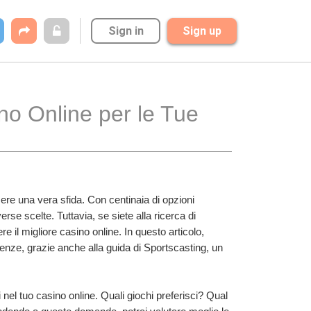
Sign in
Sign up
no Online per le Tue 
re una vera sfida. Con centinaia di opzioni 
rse scelte. Tuttavia, se siete alla ricerca di 
il migliore casino online. In questo articolo, 
genze, grazie anche alla guida di Sportscasting, un 
nel tuo casino online. Quali giochi preferisci? Qual 