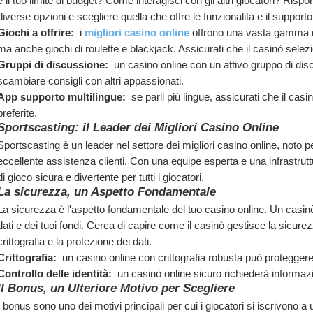
è il tuo limite di budget? Come interagisci con gli altri giocatori? Ris
diverse opzioni e scegliere quella che offre le funzionalità e il support
Giochi a offrire: 
 i 
migliori casino online
 offrono una vasta gamma di 
ma anche giochi di roulette e blackjack. Assicurati che il casinò selezi
Gruppi di discussione: 
 un casino online con un attivo gruppo di disc
scambiare consigli con altri appassionati.
App supporto multilingue: 
 se parli più lingue, assicurati che il cas
preferite.
Sportscasting: il Leader dei Migliori Casino Online
Sportscasting è un leader nel settore dei migliori casino online, noto p
eccellente assistenza clienti. Con una equipe esperta e una infrastrut
di gioco sicura e divertente per tutti i giocatori.
La sicurezza, un Aspetto Fondamentale
La sicurezza è l'aspetto fondamentale del tuo casino online. Un casinò 
dati e dei tuoi fondi. Cerca di capire come il casinò gestisce la sicurezz
crittografia e la protezione dei dati.
Crittografia: 
 un casino online con crittografia robusta può proteggere i
Controllo delle identità: 
 un casinò online sicuro richiederà informazion
Il Bonus, un Ulteriore Motivo per Scegliere
I bonus sono uno dei motivi principali per cui i giocatori si iscrivono 