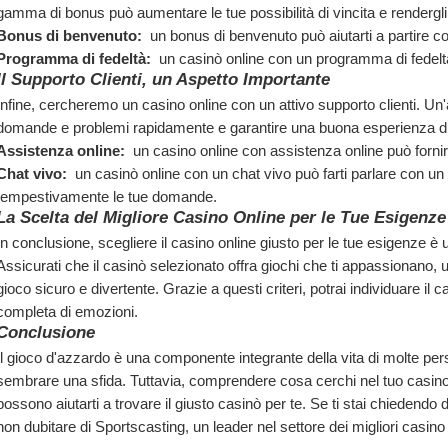
gamma di bonus può aumentare le tue possibilità di vincita e rendergli 
Bonus di benvenuto: 
 un bonus di benvenuto può aiutarti a partire 
Programma di fedeltà: 
 un casinò online con un programma di fedelt
Il Supporto Clienti, un Aspetto Importante
Infine, cercheremo un casino online con un attivo supporto clienti. Un'as
domande e problemi rapidamente e garantire una buona esperienza di
Assistenza online: 
 un casino online con assistenza online può fornir
Chat vivo: 
 un casinò online con un chat vivo può farti parlare con un
tempestivamente le tue domande.
La Scelta del Migliore Casino Online per le Tue Esigenze
In conclusione, scegliere il casino online giusto per le tue esigenze è u
Assicurati che il casinò selezionato offra giochi che ti appassionano, u
gioco sicuro e divertente. Grazie a questi criteri, potrai individuare il 
completa di emozioni.
Conclusione
Il gioco d'azzardo è una componente integrante della vita di molte perso
sembrare una sfida. Tuttavia, comprendere cosa cerchi nel tuo casino 
possono aiutarti a trovare il giusto casinò per te. Se ti stai chiedendo 
non dubitare di Sportscasting, un leader nel settore dei migliori casino 