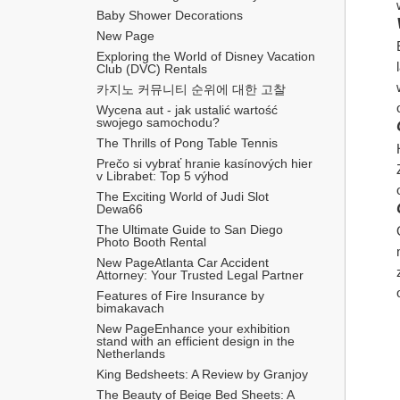
Baby Shower Decorations
New Page
Exploring the World of Disney Vacation 
Club (DVC) Rentals
카지노 커뮤니티 순위에 대한 고찰
Wycena aut - jak ustalić wartość 
swojego samochodu?
The Thrills of Pong Table Tennis
Prečo si vybrať hranie kasínových hier 
v Librabet: Top 5 výhod
The Exciting World of Judi Slot 
Dewa66
The Ultimate Guide to San Diego 
Photo Booth Rental
New PageAtlanta Car Accident 
Attorney: Your Trusted Legal Partner
Features of Fire Insurance by 
bimakavach
New PageEnhance your exhibition 
stand with an efficient design in the 
Netherlands
King Bedsheets: A Review by Granjoy
The Beauty of Beige Bed Sheets: A 