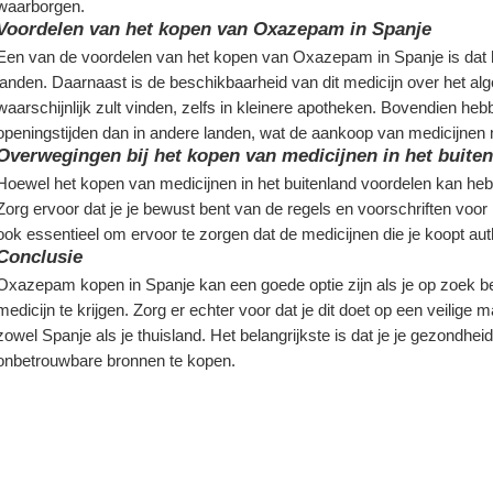
waarborgen.
Voordelen van het kopen van Oxazepam in Spanje
Een van de voordelen van het kopen van Oxazepam in Spanje is dat h
landen. Daarnaast is de beschikbaarheid van dit medicijn over het alg
waarschijnlijk zult vinden, zelfs in kleinere apotheken. Bovendien he
openingstijden dan in andere landen, wat de aankoop van medicijnen 
Overwegingen bij het kopen van medicijnen in het buite
Hoewel het kopen van medicijnen in het buitenland voordelen kan hebb
Zorg ervoor dat je je bewust bent van de regels en voorschriften voor
ook essentieel om ervoor te zorgen dat de medicijnen die je koopt au
Conclusie
Oxazepam kopen in Spanje kan een goede optie zijn als je op zoek be
medicijn te krijgen. Zorg er echter voor dat je dit doet op een veilige 
zowel Spanje als je thuisland. Het belangrijkste is dat je je gezondhei
onbetrouwbare bronnen te kopen.