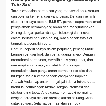
Toto Slot
Toto slot
 adalah permainan yang menawarkan keseruan 
dan potensi kemenangan yang besar. Dengan memilih 
situs terpercaya seperti 
IBLBET
, pemain dapat menikmati 
pengalaman bermain yang aman dan menguntungkan. 
Seiring dengan perkembangan teknologi dan inovasi 
dalam industri perjudian daring, masa depan toto slot 
tampaknya semakin cerah.
Namun, seperti halnya dalam perjudian, penting untuk 
bermain dengan bijak dan bertanggung jawab. Dengan 
memahami permainan, memilih situs yang tepat, dan 
menerapkan strategi yang efektif, Anda dapat 
memaksimalkan pengalaman bermain 
toto slot
 dan 
mungkin meraih kemenangan yang Anda impikan.
Apakah Anda siap untuk menjelajahi dunia 
toto slot
 dan 
memulai petualangan Anda? Dengan informasi dan 
strategi yang tepat, Anda dapat memasuki permainan 
dengan percaya diri dan meningkatkan peluang Anda 
untuk sukses. Selamat bermain dan semoga 