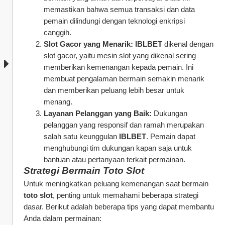
memastikan bahwa semua transaksi dan data 
pemain dilindungi dengan teknologi enkripsi 
canggih.
Slot Gacor yang Menarik:
IBLBET
 dikenal dengan 
slot gacor, yaitu mesin slot yang dikenal sering 
memberikan kemenangan kepada pemain. Ini 
membuat pengalaman bermain semakin menarik 
dan memberikan peluang lebih besar untuk 
menang.
Layanan Pelanggan yang Baik:
 Dukungan 
pelanggan yang responsif dan ramah merupakan 
salah satu keunggulan 
IBLBET
. Pemain dapat 
menghubungi tim dukungan kapan saja untuk 
bantuan atau pertanyaan terkait permainan.
Strategi Bermain Toto Slot
Untuk meningkatkan peluang kemenangan saat bermain 
toto slot
, penting untuk memahami beberapa strategi 
dasar. Berikut adalah beberapa tips yang dapat membantu 
Anda dalam permainan: