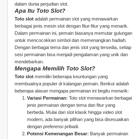
dalam dunia perjudian slot.
Apa Itu Toto Slot?
Toto slot
 adalah permainan slot yang menawarkan 
berbagai jenis mesin slot dengan fitur-fitur yang menarik. 
Dalam permainan ini, pemain biasanya memutar gulungan 
untuk mencocokkan simbol dan memenangkan hadiah. 
Dengan berbagai tema dan jenis slot yang tersedia, setiap 
sesi permainan bisa menjadi pengalaman yang unik dan 
mendebarkan.
Mengapa Memilih Toto Slot?
Toto slot
 memiliki beberapa keuntungan yang 
membuatnya populer di kalangan pemain. Berikut adalah 
beberapa alasan mengapa permainan ini begitu menarik:
Variasi Permainan:
 Toto slot menawarkan berbagai 
jenis permainan dengan tema dan fitur yang 
berbeda. Mulai dari slot klasik hingga video slot 
modern, ada banyak pilihan yang bisa disesuaikan 
dengan preferensi pribadi.
Potensi Kemenangan Besar:
 Banyak permainan 