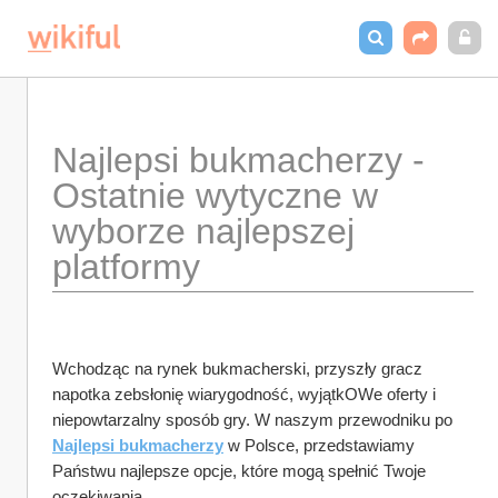
Najlepsi bukmacherzy - 
Ostatnie wytyczne w 
wyborze najlepszej 
platformy
Wchodząc na rynek bukmacherski, przyszły gracz 
napotka zebsłonię wiarygodność, wyjątkOWe oferty i 
niepowtarzalny sposób gry. W naszym przewodniku po 
Najlepsi bukmacherzy
 w Polsce, przedstawiamy 
Państwu najlepsze opcje, które mogą spełnić Twoje 
oczekiwania.