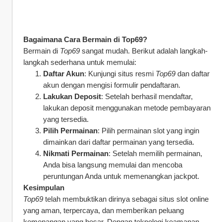
Bagaimana Cara Bermain di Top69?
Bermain di 
Top69
 sangat mudah. Berikut adalah langkah-
langkah sederhana untuk memulai:
Daftar Akun
: Kunjungi situs resmi 
Top69
 dan daftar 
akun dengan mengisi formulir pendaftaran.
Lakukan Deposit
: Setelah berhasil mendaftar, 
lakukan deposit menggunakan metode pembayaran 
yang tersedia.
Pilih Permainan
: Pilih permainan slot yang ingin 
dimainkan dari daftar permainan yang tersedia.
Nikmati Permainan
: Setelah memilih permainan, 
Anda bisa langsung memulai dan mencoba 
peruntungan Anda untuk memenangkan jackpot.
Kesimpulan
Top69
 telah membuktikan dirinya sebagai situs slot online 
yang aman, terpercaya, dan memberikan peluang 
kemenangan yang besar. Dengan teknologi keamanan 