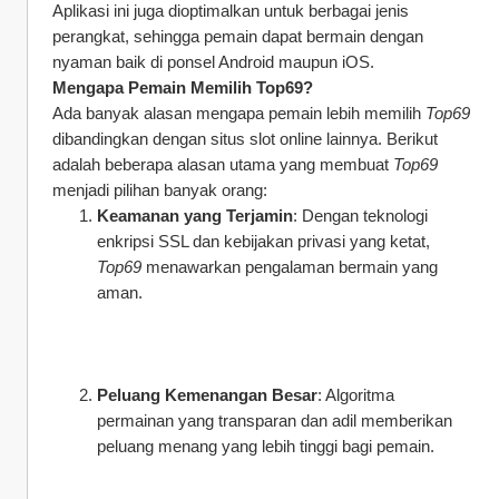
Aplikasi ini juga dioptimalkan untuk berbagai jenis 
perangkat, sehingga pemain dapat bermain dengan 
nyaman baik di ponsel Android maupun iOS.
Mengapa Pemain Memilih Top69?
Ada banyak alasan mengapa pemain lebih memilih 
Top69
dibandingkan dengan situs slot online lainnya. Berikut 
adalah beberapa alasan utama yang membuat 
Top69
menjadi pilihan banyak orang:
Keamanan yang Terjamin
: Dengan teknologi 
enkripsi SSL dan kebijakan privasi yang ketat, 
Top69
 menawarkan pengalaman bermain yang 
aman.
Peluang Kemenangan Besar
: Algoritma 
permainan yang transparan dan adil memberikan 
peluang menang yang lebih tinggi bagi pemain.