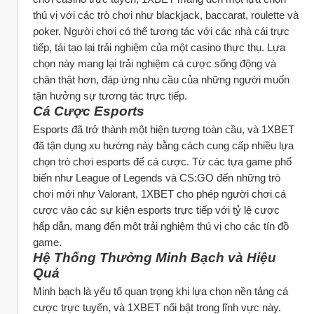
thú vị với các trò chơi như blackjack, baccarat, roulette và 
poker. Người chơi có thể tương tác với các nhà cái trực 
tiếp, tái tạo lại trải nghiệm của một casino thực thụ. Lựa 
chọn này mang lại trải nghiệm cá cược sống động và 
chân thật hơn, đáp ứng nhu cầu của những người muốn 
tận hưởng sự tương tác trực tiếp.
Cá Cược Esports
Esports đã trở thành một hiện tượng toàn cầu, và 1XBET 
đã tận dụng xu hướng này bằng cách cung cấp nhiều lựa 
chọn trò chơi esports để cá cược. Từ các tựa game phổ 
biến như League of Legends và CS:GO đến những trò 
chơi mới như Valorant, 1XBET cho phép người chơi cá 
cược vào các sự kiện esports trực tiếp với tỷ lệ cược 
hấp dẫn, mang đến một trải nghiệm thú vị cho các tín đồ 
game.
Hệ Thống Thưởng Minh Bạch và Hiệu 
Quả
Minh bạch là yếu tố quan trọng khi lựa chọn nền tảng cá 
cược trực tuyến, và 1XBET nổi bật trong lĩnh vực này. 