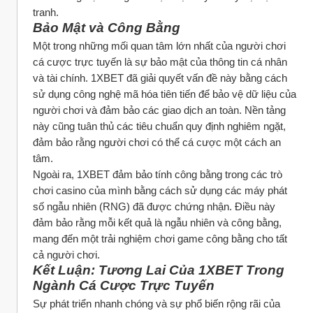
tranh.
Bảo Mật và Công Bằng
Một trong những mối quan tâm lớn nhất của người chơi 
cá cược trực tuyến là sự bảo mật của thông tin cá nhân 
và tài chính. 1XBET đã giải quyết vấn đề này bằng cách 
sử dụng công nghệ mã hóa tiên tiến để bảo vệ dữ liệu của 
người chơi và đảm bảo các giao dịch an toàn. Nền tảng 
này cũng tuân thủ các tiêu chuẩn quy định nghiêm ngặt, 
đảm bảo rằng người chơi có thể cá cược một cách an 
tâm.
Ngoài ra, 1XBET đảm bảo tính công bằng trong các trò 
chơi casino của mình bằng cách sử dụng các máy phát 
số ngẫu nhiên (RNG) đã được chứng nhận. Điều này 
đảm bảo rằng mỗi kết quả là ngẫu nhiên và công bằng, 
mang đến một trải nghiệm chơi game công bằng cho tất 
cả người chơi.
Kết Luận: Tương Lai Của 1XBET Trong 
Ngành Cá Cược Trực Tuyến
Sự phát triển nhanh chóng và sự phổ biến rộng rãi của 