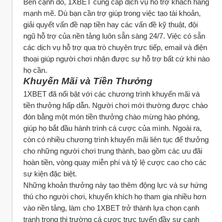
Bên cạnh đó, 1XBET cung cấp dịch vụ hỗ trợ khách hàng 
mạnh mẽ. Dù bạn cần trợ giúp trong việc tạo tài khoản, 
giải quyết vấn đề nạp tiền hay các vấn đề kỹ thuật, đội 
ngũ hỗ trợ của nền tảng luôn sẵn sàng 24/7. Việc có sẵn 
các dịch vụ hỗ trợ qua trò chuyện trực tiếp, email và điện 
thoại giúp người chơi nhận được sự hỗ trợ bất cứ khi nào 
họ cần.
Khuyến Mãi và Tiền Thưởng
1XBET đã nổi bật với các chương trình khuyến mãi và 
tiền thưởng hấp dẫn. Người chơi mới thường được chào 
đón bằng một món tiền thưởng chào mừng hào phóng, 
giúp họ bắt đầu hành trình cá cược của mình. Ngoài ra, 
còn có nhiều chương trình khuyến mãi liên tục để thưởng 
cho những người chơi trung thành, bao gồm các ưu đãi 
hoàn tiền, vòng quay miễn phí và tỷ lệ cược cao cho các 
sự kiện đặc biệt.
Những khoản thưởng này tạo thêm động lực và sự hứng 
thú cho người chơi, khuyến khích họ tham gia nhiều hơn 
vào nền tảng, làm cho 1XBET trở thành lựa chọn cạnh 
tranh trong thị trường cá cược trực tuyến đầy sự cạnh 