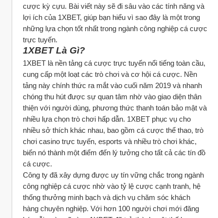
cược kỳ cựu. Bài viết này sẽ đi sâu vào các tính năng và 
lợi ích của 1XBET, giúp bạn hiểu vì sao đây là một trong 
những lựa chọn tốt nhất trong ngành công nghiệp cá cược 
trực tuyến.
1XBET Là Gì?
1XBET là nền tảng cá cược trực tuyến nổi tiếng toàn cầu, 
cung cấp một loạt các trò chơi và cơ hội cá cược. Nền 
tảng này chính thức ra mắt vào cuối năm 2019 và nhanh 
chóng thu hút được sự quan tâm nhờ vào giao diện thân 
thiện với người dùng, phương thức thanh toán bảo mật và 
nhiều lựa chọn trò chơi hấp dẫn. 1XBET phục vụ cho 
nhiều sở thích khác nhau, bao gồm cá cược thể thao, trò 
chơi casino trực tuyến, esports và nhiều trò chơi khác, 
biến nó thành một điểm đến lý tưởng cho tất cả các tín đồ 
cá cược.
Công ty đã xây dựng được uy tín vững chắc trong ngành 
công nghiệp cá cược nhờ vào tỷ lệ cược cạnh tranh, hệ 
thống thưởng minh bạch và dịch vụ chăm sóc khách 
hàng chuyên nghiệp. Với hơn 100 người chơi mới đăng 