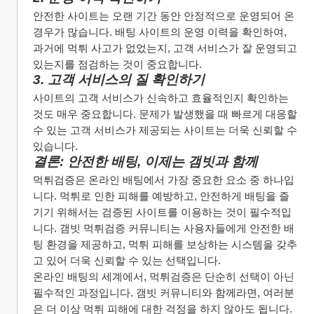
안전한 사이트는 오랜 기간 동안 안정적으로 운영되어 온 
경우가 많습니다. 배팅 사이트의 운영 이력을 확인하여, 
과거에 먹튀 사고가 없었는지, 고객 서비스가 잘 운영되고 
있는지를 점검하는 것이 중요합니다.
3. 고객 서비스의 질 확인하기
사이트의 고객 서비스가 신속하고 효율적인지 확인하는 
것도 매우 중요합니다. 문제가 발생했을 때 빠르게 대응할 
수 있는 고객 서비스가 제공되는 사이트는 더욱 신뢰할 수 
있습니다.
결론: 안전한 배팅, 이제는 갬빗과 함께
먹튀검증은 온라인 배팅에서 가장 중요한 요소 중 하나입
니다. 먹튀로 인한 피해를 예방하고, 안전하게 배팅을 즐
기기 위해서는 검증된 사이트를 이용하는 것이 필수적입
니다. 갬빗 먹튀검증 커뮤니티는 사용자들에게 안전한 배
팅 환경을 제공하고, 먹튀 피해를 보상하는 시스템을 갖추
고 있어 더욱 신뢰할 수 있는 선택입니다.
온라인 배팅의 세계에서, 먹튀검증은 단순히 선택이 아닌 
필수적인 과정입니다. 갬빗 커뮤니티와 함께라면, 여러분
은 더 이상 먹튀 피해에 대한 걱정을 하지 않아도 됩니다. 