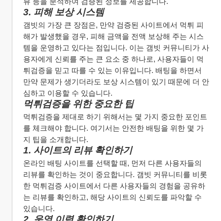
뷰 등을 분석하여 검증된 정보를 제공합니다.
3. 피해 보상 시스템
갬빗의 가장 큰 장점은, 만약 검증된 사이트에서 먹튀 피
해가 발생했을 경우, 피해 금액을 전액 보상해 주는 시스
템을 운영하고 있다는 점입니다. 이는 갬빗 커뮤니티가 사
용자에게 신뢰를 주는 큰 요소 중 하나로, 사용자들이 먹
튀검증을 믿고 따를 수 있는 이유입니다. 배팅을 하면서 
만약 문제가 생기더라도 보상 시스템이 있기 때문에 더 안
심하고 이용할 수 있습니다.
먹튀검증을 위한 중요한 팁
먹튀검증을 제대로 하기 위해서는 몇 가지 중요한 포인트
를 체크해야 합니다. 여기서는 안전한 배팅을 위한 몇 가
지 팁을 소개합니다.
1. 사이트의 리뷰 확인하기
온라인 배팅 사이트를 선택할 때, 먼저 다른 사용자들의 
리뷰를 확인하는 것이 중요합니다. 갬빗 커뮤니티를 비롯
한 먹튀검증 사이트에서 다른 사용자들의 경험을 공유하
는 리뷰를 확인하고, 해당 사이트의 신뢰도를 파악할 수 
있습니다.
2. 운영 이력 확인하기