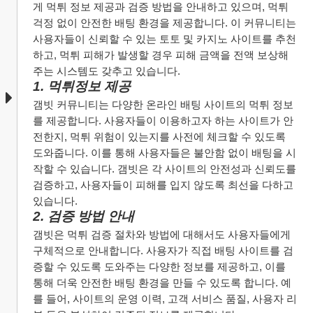
게 먹튀 정보 제공과 검증 방법을 안내하고 있으며, 먹튀 
걱정 없이 안전한 배팅 환경을 제공합니다. 이 커뮤니티는 
사용자들이 신뢰할 수 있는 토토 및 카지노 사이트를 추천
하고, 먹튀 피해가 발생할 경우 피해 금액을 전액 보상해 
주는 시스템도 갖추고 있습니다.
1. 먹튀정보 제공
갬빗 커뮤니티는 다양한 온라인 배팅 사이트의 먹튀 정보
를 제공합니다. 사용자들이 이용하고자 하는 사이트가 안
전한지, 먹튀 위험이 있는지를 사전에 체크할 수 있도록 
도와줍니다. 이를 통해 사용자들은 불안함 없이 배팅을 시
작할 수 있습니다. 갬빗은 각 사이트의 안전성과 신뢰도를 
검증하고, 사용자들이 피해를 입지 않도록 최선을 다하고 
있습니다.
2. 검증 방법 안내
갬빗은 먹튀 검증 절차와 방법에 대해서도 사용자들에게 
구체적으로 안내합니다. 사용자가 직접 배팅 사이트를 검
증할 수 있도록 도와주는 다양한 정보를 제공하고, 이를 
통해 더욱 안전한 배팅 환경을 만들 수 있도록 합니다. 예
를 들어, 사이트의 운영 이력, 고객 서비스 품질, 사용자 리