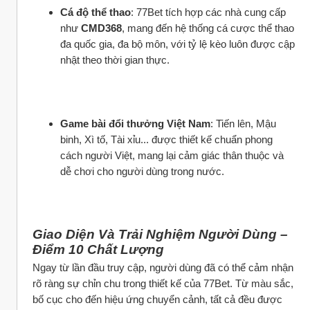
Cá độ thể thao
: 77Bet tích hợp các nhà cung cấp 
như 
CMD368
, mang đến hệ thống cá cược thể thao 
đa quốc gia, đa bộ môn, với tỷ lệ kèo luôn được cập 
nhật theo thời gian thực.
Game bài đổi thưởng Việt Nam
: Tiến lên, Mậu 
binh, Xì tố, Tài xỉu... được thiết kế chuẩn phong 
cách người Việt, mang lại cảm giác thân thuộc và 
dễ chơi cho người dùng trong nước.
Giao Diện Và Trải Nghiệm Người Dùng – 
Điểm 10 Chất Lượng
Ngay từ lần đầu truy cập, người dùng đã có thể cảm nhận 
rõ ràng sự chỉn chu trong thiết kế của 77Bet. Từ màu sắc, 
bố cục cho đến hiệu ứng chuyển cảnh, tất cả đều được 