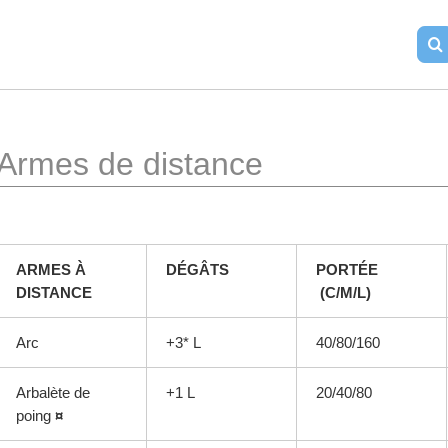
Armes de distance
ARMES À 
DÉGÂTS
PORTÉE
DISTANCE
 (C/M/L)
Arc
+3* L
40/80/160
Arbalète de 
+1 L
20/40/80
poing 
¤