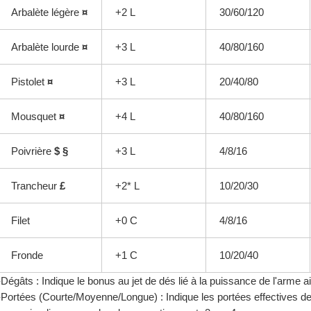
Arbalète légère 
¤
+2 L
30/60/120
Arbalète lourde 
¤
+3 L
40/80/160
Pistolet 
¤
+3 L
20/40/80
Mousquet 
¤
+4 L
40/80/160
Poivrière 
$
§
+3 L
4/8/16
Trancheur 
£
+2* L
10/20/30
Filet
+0 C
4/8/16
Fronde
+1 C
10/20/40
-Dégâts : Indique le bonus au jet de dés lié à la puissance de l'arme ai
-Portées (Courte/Moyenne/Longue) : Indique les portées effectives de