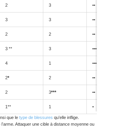
2
3
••
3
3
••
2
2
••
3 **
3
•••
4
1
•••
2
*
2
••
2
3
***
••
1**
1
•
nsi que le 
type de blessures 
qu’elle inflige.
 l'arme. Attaquer une cible à distance moyenne ou 