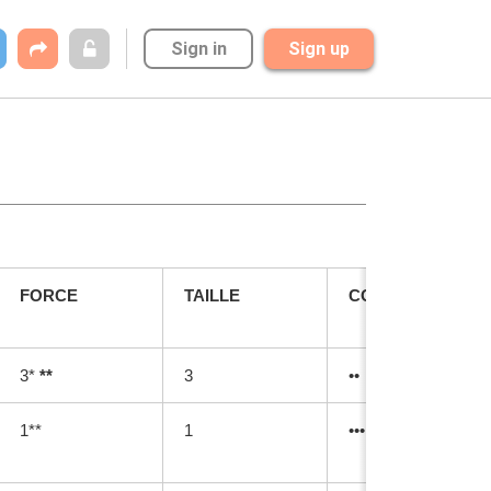
Sign in
Sign up
FORCE
TAILLE
COÛT
3* 
**
3
••
1**
1
•••