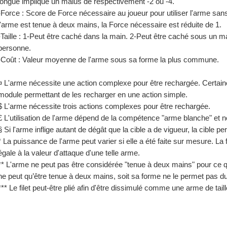
longue implique un malus de respectivement -2 ou -4.
-Force : Score de Force nécessaire au joueur pour utiliser l'arme san
l'arme est tenue à deux mains, la Force nécessaire est réduite de 1.
-Taille : 1-Peut être caché dans la main. 2-Peut être caché sous un m
personne.
-Coût : Valeur moyenne de l'arme sous sa forme la plus commune.
¤ L'arme nécessite une action complexe pour être rechargée. Certai
module permettant de les recharger en une action simple.
$ L'arme nécessite trois actions complexes pour être rechargée.
£ L'utilisation de l'arme dépend de la compétence "arme blanche" et n
§ Si l'arme inflige autant de dégât que la cible a de vigueur, la cible pe
* La puissance de l'arme peut varier si elle a été faite sur mesure. La
égale à la valeur d'attaque d'une telle arme.
** L'arme ne peut pas être considérée "tenue à deux mains" pour ce qui 
ne peut qu’être tenue à deux mains, soit sa forme ne le permet pas du
*** Le filet peut-être plié afin d'être dissimulé comme une arme de taille