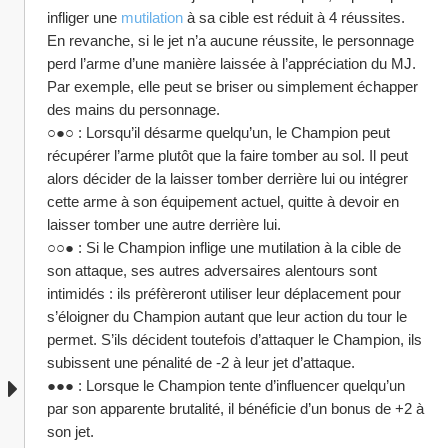
infliger une 
mutilation 
à sa cible est réduit à 4 réussites. 
En revanche, si le jet n’a aucune réussite, le personnage  
perd l’arme d’une manière laissée à l’appréciation du MJ. 
Par exemple, elle peut se briser ou simplement échapper 
des mains du personnage.
○●○ : Lorsqu’il désarme quelqu’un, le Champion peut 
récupérer l’arme plutôt que la faire tomber au sol. Il peut 
alors décider de la laisser tomber derrière lui ou intégrer 
cette arme à son équipement actuel, quitte à devoir en 
laisser tomber une autre derrière lui.
○○● : Si le Champion inflige une mutilation à la cible de 
son attaque, ses autres adversaires alentours sont 
intimidés : ils préfèreront utiliser leur déplacement pour 
s’éloigner du Champion autant que leur action du tour le 
permet. S’ils décident toutefois d’attaquer le Champion, ils 
subissent une pénalité de -2 à leur jet d’attaque.
●●● : Lorsque le Champion tente d’influencer quelqu’un 
par son apparente brutalité, il bénéficie d’un bonus de +2 à 
son jet.