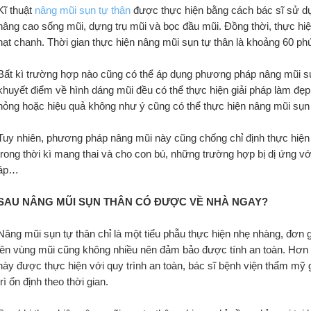
Kĩ thuật 
nâng mũi sụn tự thân
 được thực hiện bằng cách bác sĩ sử d
nâng cao sống mũi, dựng trụ mũi và bọc đầu mũi. Đồng thời, thực hiện
hạt chanh. Thời gian thực hiện nâng mũi sụn tự thân là khoảng 60 phú
Bất kì trường hợp nào cũng có thể áp dụng phương pháp nâng mũi sụn
khuyết điểm về hình dáng mũi đều có thể thực hiện giải pháp làm đ
hỏng hoặc hiệu quả không như ý cũng có thể thực hiện nâng mũi sụn 
Tuy nhiên, phương pháp nâng mũi này cũng chống chỉ định thực hiện 
trong thời kì mang thai và cho con bú, những trường hợp bị dị ứng vớ
áp…
SAU NÂNG MŨI SỤN THÂN CÓ ĐƯỢC VỀ NHÀ NGAY?
Nâng mũi sụn tự thân chỉ là một tiểu phẫu thực hiện nhẹ nhàng, đơn gi
lên vùng mũi cũng không nhiều nên đảm bảo được tính an toàn. Hơn 
này được thực hiện với quy trình an toàn, bác sĩ bệnh viện thẩm mỹ
trì ổn định theo thời gian.