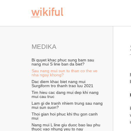
MEDIKA
Bi quyet khac phuc sung bam sau 
nang mui S line ban da biet?
Sau nang mui sun tu than co the ve 
nha ngay khong?
Dac diem khac biet nang mui 
Surgiform tro thanh trao luu 2021
Tim hieu cac dang mui dep khi nang 
mui cau truc
Lam gi de tranh nhiem trung sau nang 
mui sun suon?
Thoi gian hoi phuc khi thu gon canh 
mui
Nang mui L line giu duoc bao lau phu 
thuoc vao nhung yeu to nay