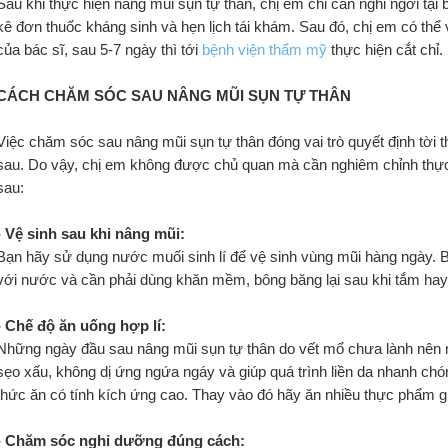
Sau khi thực hiện nâng mũi sụn tự thân, chị em chỉ cần nghỉ ngơi tại bệ
kê đơn thuốc kháng sinh và hẹn lịch tái khám. Sau đó, chị em có thể 
của bác sĩ, sau 5-7 ngày thì tới 
bệnh viện thẩm mỹ
 thực hiện cắt chỉ.
CÁCH CHĂM SÓC SAU NÂNG MŨI SỤN TỰ THÂN
Việc chăm sóc sau nâng mũi sụn tự thân đóng vai trò quyết định tời 
sau. Do vậy, chị em không được chủ quan mà cần nghiêm chỉnh thực h
sau:
- Vệ sinh sau khi nâng mũi:
Bạn hãy sử dụng nước muối sinh lí để vệ sinh vùng mũi hàng ngày. Bạ
với nước và cần phải dùng khăn mềm, bông băng lại sau khi tắm hay
- Chế độ ăn uống hợp lí:
Những ngày đầu sau nâng mũi sụn tự thân do vết mổ chưa lành nên mộ
sẹo xấu, không dị ứng ngứa ngáy và giúp quá trình liền da nhanh chón
thức ăn có tính kích ứng cao. Thay vào đó hãy ăn nhiều thực phẩm g
- Chăm sóc nghỉ dưỡng đúng cách: