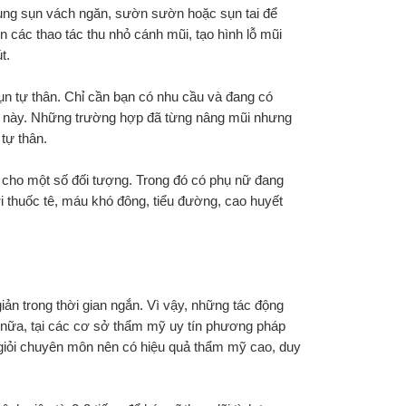
ụng sụn vách ngăn, sườn sườn hoặc sụn tai để 
 các thao tác thu nhỏ cánh mũi, tạo hình lỗ mũi 
t.
 tự thân. Chỉ cần bạn có nhu cầu và đang có 
ẹp này. Những trường hợp đã từng nâng mũi nhưng 
tự thân.
cho một số đối tượng. Trong đó có phụ nữ đang 
i thuốc tê, máu khó đông, tiểu đường, cao huyết 
ản trong thời gian ngắn. Vì vậy, những tác động 
nữa, tại các cơ sở thẩm mỹ uy tín phương pháp 
 giỏi chuyên môn nên có hiệu quả thẩm mỹ cao, duy 