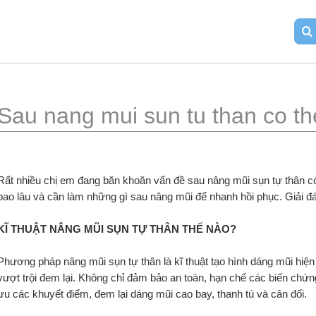
Sau nang mui sun tu than co t
Rất nhiều chị em đang băn khoăn vấn đề sau nâng mũi sụn tự thân có
bao lâu và cần làm những gì sau nâng mũi để nhanh hồi phục. Giải đá
KĨ THUẬT NÂNG MŨI SỤN TỰ THÂN THẾ NÀO?
Phương pháp nâng mũi sụn tự thân là kĩ thuật tạo hình dáng mũi hiện
vượt trội đem lại. Không chỉ đảm bảo an toàn, hạn chế các biến chứ
ưu các khuyết điểm, đem lại dáng mũi cao bay, thanh tú và cân đối.