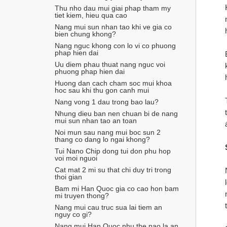
Thu nho dau mui giai phap tham my 
tiet kiem, hieu qua cao
Nang mui sun nhan tao khi ve gia co 
bien chung khong?
Nang nguc khong con lo vi co phuong 
phap hien dai
Uu diem phau thuat nang nguc voi 
phuong phap hien dai
Huong dan cach cham soc mui khoa 
hoc sau khi thu gon canh mui
Nang vong 1 dau trong bao lau?
Nhung dieu ban nen chuan bi de nang 
mui sun nhan tao an toan
Noi mun sau nang mui boc sun 2 
thang co dang lo ngai khong?
Tui Nano Chip dong tui don phu hop 
voi moi nguoi
Cat mat 2 mi su that chi duy tri trong 
thoi gian
Bam mi Han Quoc gia co cao hon bam 
mi truyen thong?
Nang mui cau truc sua lai tiem an 
nguy co gi?
Nang mui Han Quoc nhu the nao la an 