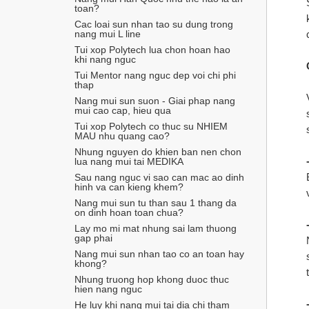
toan?
Cac loai sun nhan tao su dung trong 
nang mui L line
Tui xop Polytech lua chon hoan hao 
khi nang nguc
Tui Mentor nang nguc dep voi chi phi 
thap
Nang mui sun suon - Giai phap nang 
mui cao cap, hieu qua
Tui xop Polytech co thuc su NHIEM 
MAU nhu quang cao?
Nhung nguyen do khien ban nen chon 
lua nang mui tai MEDIKA
Sau nang nguc vi sao can mac ao dinh 
hinh va can kieng khem?
Nang mui sun tu than sau 1 thang da 
on dinh hoan toan chua?
Lay mo mi mat nhung sai lam thuong 
gap phai
Nang mui sun nhan tao co an toan hay 
khong?
Nhung truong hop khong duoc thuc 
hien nang nguc
He luy khi nang mui tai dia chi tham 