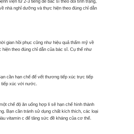
nh viện từ 2-3 tiếng để bác sĩ theo dõi tình trạng, 
về nhà nghỉ dưỡng và thực hiện theo đúng chỉ dẫn 
thời gian hồi phục cũng như hiệu quả thẩm mỹ về 
iện theo đúng chỉ dẫn của bác sĩ. Cụ thể như 
n cần hạn chế để vết thương tiếp xúc trực tiếp 
 tiếp xúc với nước.
t chế độ ăn uống hợp lí sẽ hạn chế hình thành 
g. Bạn cần tránh sử dụng chất kích thích, các loại 
iàu vitamin c để tăng sức đề kháng của cơ thể.