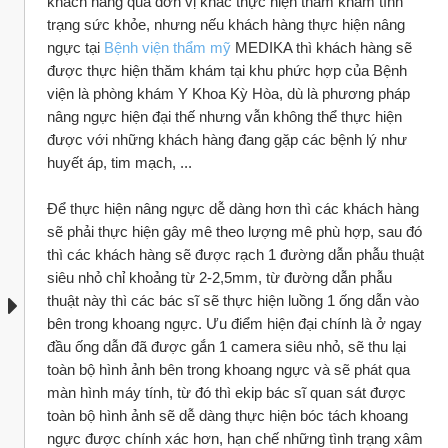
khách hàng qua đơn vị khác thực hiện thăm khám tình 
trạng sức khỏe, nhưng nếu khách hàng thực hiện nâng 
ngực tại 
Bệnh viện thẩm mỹ
 MEDIKA thì khách hàng sẽ 
được thực hiện thăm khám tại khu phức hợp của Bệnh 
viện là phòng khám Y Khoa Kỳ Hòa, dù là phương pháp 
nâng ngực hiện đại thế nhưng vẫn không thể thực hiện 
được với những khách hàng đang gặp các bệnh lý như 
huyết áp, tim mạch, ...
Để thực hiện nâng ngực dễ dàng hơn thì các khách hàng 
sẽ phải thực hiện gây mê theo lượng mê phù hợp, sau đó 
thì các khách hàng sẽ được rạch 1 đường dẫn phẫu thuật 
siêu nhỏ chỉ khoảng từ 2-2,5mm, từ đường dẫn phẫu 
thuật này thì các bác sĩ sẽ thực hiện luồng 1 ống dẫn vào 
bên trong khoang ngực. Ưu điểm hiện đại chính là ở ngay 
đầu ống dẫn đã được gắn 1 camera siêu nhỏ, sẽ thu lại 
toàn bộ hình ảnh bên trong khoang ngực và sẽ phát qua 
màn hình máy tính, từ đó thì ekip bác sĩ quan sát được 
toàn bộ hình ảnh sẽ dễ dàng thực hiện bóc tách khoang 
ngực được chính xác hơn, hạn chế những tình trạng xâm 