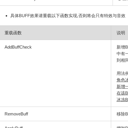
具体BUFF效果请重载以下函数实现,否则将会只有特效与音效
重载函数
说明
AddBuffCheck
新增B
中有一
到相同
用法例
角色
新增一
在该BU
冰冻B
RemoveBuff
移除B