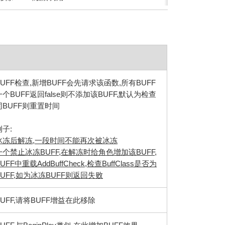
UFF检查,新增BUFF会先请求该函数,所有BUFF
个BUFF返回false则不添加该BUFF,默认为检查
BUFF则重置时间
子:
冰冻后解冻,一段时间不能再次被冰冻
个禁止冰冻BUFF,在解冻时给角色增加该BUFF,
FF中重载AddBuffCheck,检查BuffClass是否为
UFF,如为冰冻BUFF则返回失败
UFF,请将BUFF增益在此移除