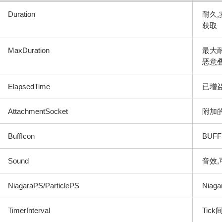
Duration
耐久,
获取
MaxDuration
最大
恶意
ElapsedTime
已增
AttachmentSocket
附加的
BuffIcon
BUF
Sound
音效
NiagaraPS/ParticlePS
Nia
TimerInterval
Tick