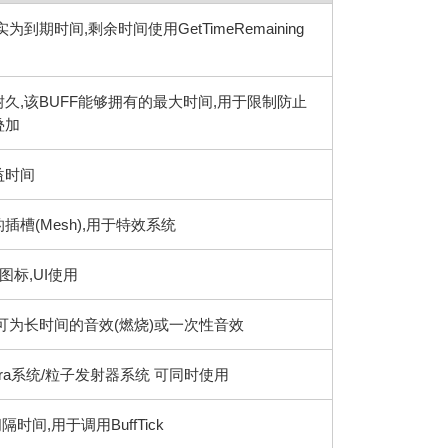
实为到期时间,剩余时间使用GetTimeRemaining
耐久,该BUFF能够拥有的最大时间,用于限制防止
叠加
益时间
插槽(Mesh),用于特效系统
F图标,UI使用
,可为长时间的音效(燃烧)或一次性音效
gara系统/粒子发射器系统 可同时使用
间隔时间,用于调用BuffTick