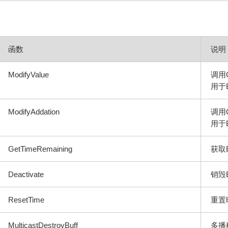
函数	
说明
ModifyValue
调用Ch
用于
ModifyAddation
调用Ch
用于
GetTimeRemaining
获取
Deactivate
销毁B
ResetTime
重置
MulticastDestroyBuff
多播移