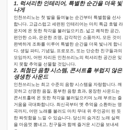
1. 럭셔리한 인테리어, 특별한 순간을 더욱 빛
나게
인천쓰리노는 첫 발을 들여놓는 순간부터 특별함을 선사
합니다. 고급스럽고 세련된 인테리어는 마치 특급 호텔 라
운지에 온 듯한 착각을 불러일으키죠. 넓고 쾌적한 공간, 
편안한 소파, 은은한 조명, 감각적인 소품까지, 모든 것이 
완벽하게 조화를 이루어 특별한 순간을 더욱 빛나게 합니
다. 생일 파티, 기념일, 프로포즈, 또는 단순한 친구들과의 
모임까지, 어떤 자리든 인천쓰리노의 럭셔리한 공간은 잊
지 못할 추억을 선물할 것입니다.
2. 최첨단 음향 시스템, 콘서트홀 부럽지 않은 
생생한 사운드
인천쓰리노는 최고 수준의 음향 시스템을 자랑합니다. 깨
끗하고 선명한 음질, 풍부한 음향 효과, 웅장한 사운드는 
콘서트홀에 온 듯한 착각을 불러일으키며 노래 부르는 즐
거움을 극대화합니다. 최신곡부터 옛 추억을 소환하는 명
곡까지, 어떤 노래를 불러도 마치 무대 위 주인공이 된 듯
한 짜릿함을 느낄 수 있습니다. 당신의 숨겨진 노래 실력
을 마음껏 뽐내고, 친구들과 함께 즐거운 시간을 보내세