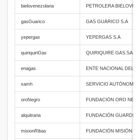
bielovenezolana
PETROLERA BIELOVENE
gasGuarico
GAS GUÁRICO S.A
yepergas
YEPERGAS S.A
quiriquiriGas
QUIRIQUIRE GAS.SA
enagas
ENTE NACIONAL DEL G
samh
SERVICIO AUTÓNOMO 
oroNegro
FUNDACIÓN ORO NEG
alquitrana
FUNDACIÓN GUARDERÍA
misionRibas
FUNDACIÓN MISIÓN RI