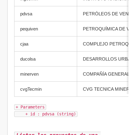
pdvsa
PETRÓLEOS DE VENEZ
pequiven
PETROQUÍMICA DE VE
cjaa
COMPLEJO PETROQUÍM
ducolsa
DESARROLLOS URBANO
minerven
COMPAÑÍA GENERAL DE
cvgTecmin
CVG TECNICA MINERA C
+ Parameters
    + id : pdvsa (string)