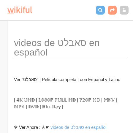
videos de סאבלט en 
español
Ver “סאבלט” | Película completa | con Español y Latino
| 𝟜𝕂 𝕌ℍ𝔻 | 𝟙𝟘𝟠𝟘ℙ 𝔽𝕌𝕃𝕃 ℍ𝔻 | 𝟟𝟚𝟘ℙ ℍ𝔻 | 𝕄𝕂𝕍 | 
𝕄ℙ𝟜 | 𝔻𝕍𝔻 | 𝔹𝕝𝕦-ℝ𝕒𝕪 |
✼ Ver Ahora :|✮☛ 
videos de סאבלט en español