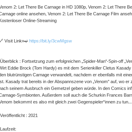
Venom 2: Let There Be Carnage in HD 1080p, Venom 2: Let There Be
Carnage online ansehen, Venom 2: Let There Be Carnage Film anseh
Kostenloser Online-Streaming
🔗 Visit Link»➫ 
https://bit.ly/3cwMgsw
Wirt Eddie Brock (Tom Hardy) es mit dem Serienkiller Cletus Kasady
den blutrünstigen Carnage verwandelt, nachdem er ebenfalls mit ein
ist. Kasady trat bereits in der Abspannszene von „Venom“ auf, wo er
nach seinem Ausbruch ein Gemetzel geben würde. In den Comics infi
Carnage-Symbionten. Außerdem soll auch die Schurkin Frances Barriso
Venom bekommt es also mit gleich zwei Gegenspieler*innen zu tun...
 Veröffentlicht : 2021
 Laufzeit: 