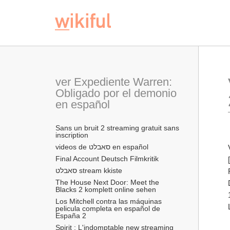
ver Expediente Warren: 
Obligado por el demonio 
en español
Sans un bruit 2 streaming gratuit sans 
inscription
videos de סאבלט en español
Final Account Deutsch Filmkritik
סאבלט stream kkiste
The House Next Door: Meet the 
Blacks 2 komplett online sehen
Los Mitchell contra las máquinas 
pelicula completa en español de 
España 2
Spirit : L'indomptable new streaming