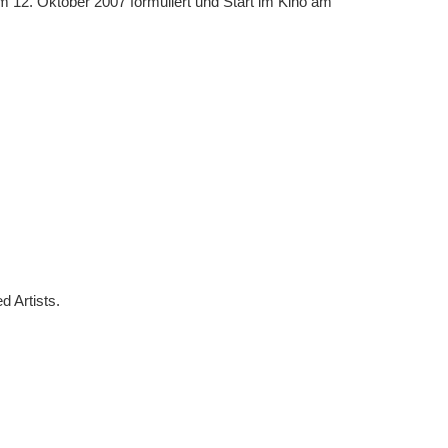
 12. Oktober 2007 formuliert und Start im Kino am 
 Artists.