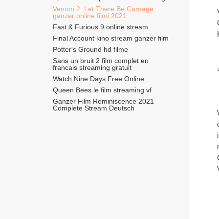
Venom 2: Let There Be Carnage 
ganzer online filmi 2021
Fast & Furious 9 online stream
Final Account kino stream ganzer film
Potter's Ground hd filme
Sans un bruit 2 film complet en 
francais streaming gratuit
Watch Nine Days Free Online
Queen Bees le film streaming vf
Ganzer Film Reminiscence 2021 
 Überblick : Fortsetzung zum erfolgreichen „Spider-Man“-Spin-off „Venom“, in der der titelgebende Symbiont und sein 
Complete Stream Deutsch