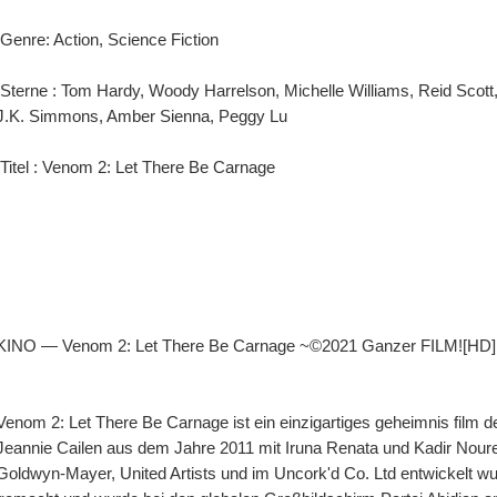
 Genre: Action, Science Fiction
J.K. Simmons, Amber Sienna, Peggy Lu
 Titel : Venom 2: Let There Be Carnage
KINO — Venom 2: Let There Be Carnage ~©2021 Ganzer FILM![HD] 
Venom 2: Let There Be Carnage ist ein einzigartiges geheimnis film d
Jeannie Cailen aus dem Jahre 2011 mit Iruna Renata und Kadir Nourel
Goldwyn-Mayer, United Artists und im Uncork'd Co. Ltd entwickelt w