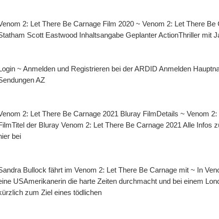
Venom 2: Let There Be Carnage Film 2020 ~ Venom 2: Let There Be C
Statham Scott Eastwood Inhaltsangabe Geplanter ActionThriller mit 
Login ~ Anmelden und Registrieren bei der ARDID Anmelden Hauptnav
Sendungen AZ
Venom 2: Let There Be Carnage 2021 Bluray FilmDetails ~ Venom 2: L
FilmTitel der Bluray Venom 2: Let There Be Carnage 2021 Alle Infos 
hier bei
Sandra Bullock fährt im Venom 2: Let There Be Carnage mit ~ In Veno
eine USAmerikanerin die harte Zeiten durchmacht und bei einem Lon
kürzlich zum Ziel eines tödlichen