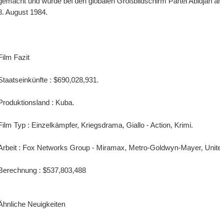
gemacht und wurde bei den globalen Großbildschirm Partei Abidjan am
8. August 1984.
Film Fazit
Staatseinkünfte : $690,028,931.
Produktionsland : Kuba.
Film Typ : Einzelkämpfer, Kriegsdrama, Giallo - Action, Krimi.
Arbeit : Fox Networks Group - Miramax, Metro-Goldwyn-Mayer, United
Berechnung : $537,803,488
Ähnliche Neuigkeiten