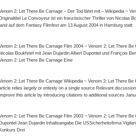
Venom 2: Let There Be Carnage – Der Tod fährt mit – Wikipedia ~ Ven
Originaltitel Le Convoyeur ist ein französischer Thriller von Nicolas
fand auf dem Fantasy Filmfest am 13 August 2004 in Hamburg statt
Venom 2: Let There Be Carnage Film 2004 ~ Venom 2: Let There Be Ca
Nicolas Boukhrief mit Jean Dujardin Albert Dupontel und François Be
Venom 2: Let There Be Carnage Eine
Venom 2: Let There Be Carnage Wikipedia ~ Venom 2: Let There Be C
article relies largely or entirely on a single source Relevant discussi
improve this article by introducing citations to additional sources Janu
Venom 2: Let There Be Carnage Film 2003 ~ Venom 2: Let There Be Ca
Dupontel Jean Dujardin Inhaltsangabe Die USSicherheitsfirma Vigilan
Konkurs Drei