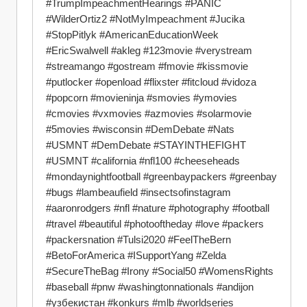
#TrumpImpeachmentHearings #PANIC 
#WilderOrtiz2 #NotMyImpeachment #Jucika 
#StopPitlyk #AmericanEducationWeek 
#EricSwalwell #akleg #123movie #verystream 
#streamango #gostream #fmovie #kissmovie 
#putlocker #openload #flixster #fitcloud #vidoza 
#popcorn #movieninja #smovies #ymovies 
#cmovies #vxmovies #azmovies #solarmovie 
#5movies #wisconsin #DemDebate #Nats 
#USMNT #DemDebate #STAYINTHEFIGHT 
#USMNT #california #nfl100 #cheeseheads 
#mondaynightfootball #greenbaypackers #greenbay 
#bugs #lambeaufield #insectsofinstagram 
#aaronrodgers #nfl #nature #photography #football 
#travel #beautiful #photooftheday #love #packers 
#packersnation #Tulsi2020 #FeelTheBern 
#BetoForAmerica #ISupportYang #Zelda 
#SecureTheBag #Irony #Social50 #WomensRights 
#baseball #pnw #washingtonnationals #andijon 
#узбекистан #konkurs #mlb #worldseries 