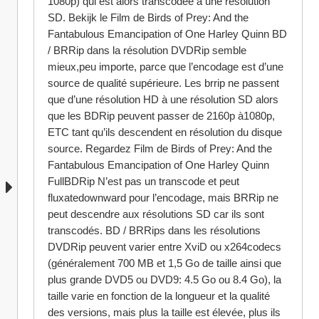
1080p) qui est alors transcodée à une résolution 
SD. Bekijk le Film de Birds of Prey: And the 
Fantabulous Emancipation of One Harley Quinn BD 
/ BRRip dans la résolution DVDRip semble 
mieux,peu importe, parce que l’encodage est d’une 
source de qualité supérieure. Les brrip ne passent 
que d’une résolution HD à une résolution SD alors 
que les BDRip peuvent passer de 2160p à1080p, 
ETC tant qu’ils descendent en résolution du disque 
source. Regardez Film de Birds of Prey: And the 
Fantabulous Emancipation of One Harley Quinn 
FullBDRip N’est pas un transcode et peut 
fluxatedownward pour l’encodage, mais BRRip ne 
peut descendre aux résolutions SD car ils sont 
transcodés. BD / BRRips dans les résolutions 
DVDRip peuvent varier entre XviD ou x264codecs 
(généralement 700 MB et 1,5 Go de taille ainsi que 
plus grande DVD5 ou DVD9: 4.5 Go ou 8.4 Go), la 
taille varie en fonction de la longueur et la qualité 
des versions, mais plus la taille est élevée, plus ils 