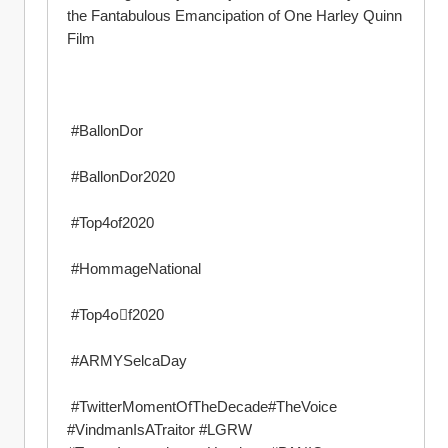
the Fantabulous Emancipation of One Harley Quinn 
Film
 #BallonDor
 #BallonDor2020
 #Top4of2020
 #HommageNational
 #Top4oَf2020
 #ARMYSelcaDay
 #TwitterMomentOfTheDecade#TheVoice 
#VindmanIsATraitor #LGRW 