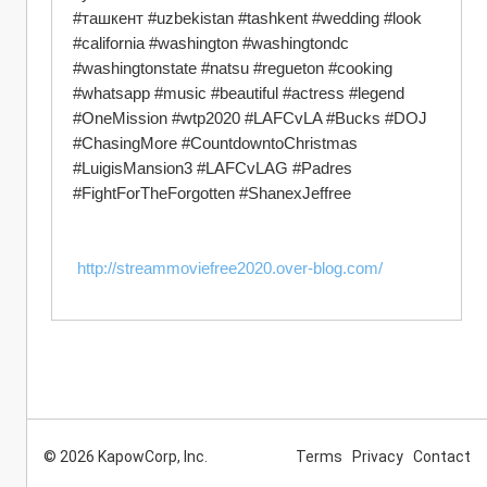
#ташкент #uzbekistan #tashkent #wedding #look 
#california #washington #washingtondc 
#washingtonstate #natsu #regueton #cooking 
#whatsapp #music #beautiful #actress #legend 
#OneMission #wtp2020 #LAFCvLA #Bucks #DOJ 
#ChasingMore #CountdowntoChristmas 
#LuigisMansion3 #LAFCvLAG #Padres 
#FightForTheForgotten #ShanexJeffree
 http://streammoviefree2020.over-blog.com/
© 2026 KapowCorp, Inc.
Terms
Privacy
Contact