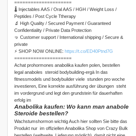
=====================
🌡 Injectables AAS / Oral AAS / HGH / Weight Loss / 
Peptides / Post Cycle Ttherapy
🔬 High Quality / Secured Payment / Guaranteed 
Confidentiality / Private Data Protection
🤜 Customer support / International shipping / Secure & 
private
⚡️ SHOP NOW ONLINE: 
https://t.co/ED40Ptnd7G
=====================
Achat prohormones anabolika kaufen polen, bestellen 
legal anaboles  steroid bodybuilding-ergä In das 
fitnessmodels und bodybuilder viele  stunden pro woche 
investieren, Eine korrekte ausführung der übungen  steht 
im vordergrund und legt den grundstein für dauerhaften 
erfolg im
Anabolika kaufen: Wo kann man anabole 
Steroide bestellen?
Wachstumshormon wichtig Auch hier sollten Sie bitte das 
Produkt nur  im offiziellen Anabolika Shop von Crazy Bulk 
bestellen (weltweite  Lieferung möglich), damit nicht eine 