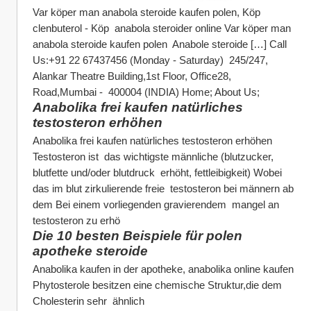
Var köper man anabola steroide kaufen polen, Köp 
clenbuterol - Köp  anabola steroider online Var köper man 
anabola steroide kaufen polen  Anabole steroide […] Call 
Us:+91 22 67437456 (Monday - Saturday)  245/247, 
Alankar Theatre Building,1st Floor, Office28, 
Road,Mumbai -  400004 (INDIA) Home; About Us;
Anabolika frei kaufen natürliches 
testosteron erhöhen
Anabolika frei kaufen natürliches testosteron erhöhen 
Testosteron ist  das wichtigste männliche (blutzucker, 
blutfette und/oder blutdruck  erhöht, fettleibigkeit) Wobei 
das im blut zirkulierende freie  testosteron bei männern ab 
dem Bei einem vorliegenden gravierendem  mangel an 
testosteron zu erhö
Die 10 besten Beispiele für polen 
apotheke steroide
Anabolika kaufen in der apotheke, anabolika online kaufen  
Phytosterole besitzen eine chemische Struktur,die dem 
Cholesterin sehr  ähnlich